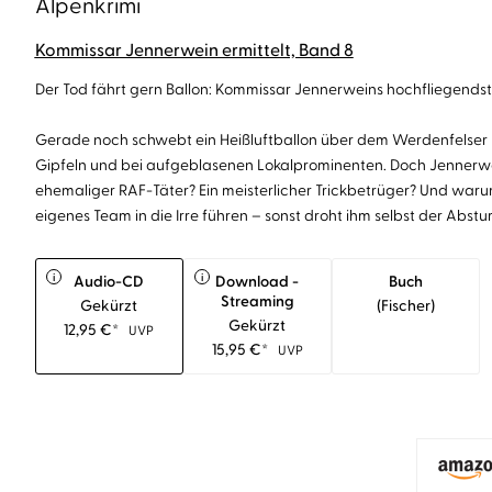
Alpenkrimi
Kommissar Jennerwein ermittelt, Band 8
Der Tod fährt gern Ballon: Kommissar Jennerweins hochfliegendste
Gerade noch schwebt ein Heißluftballon über dem Werdenfelser L
Gipfeln und bei aufgeblasenen Lokalprominenten. Doch Jennerwei
ehemaliger RAF-Täter? Ein meisterlicher Trickbetrüger? Und war
eigenes Team in die Irre führen – sonst droht ihm selbst der Abstu
i
i
Audio-CD
Download -
Buch
Streaming
Gekürzt
(fischer)
Gekürzt
12,95
€
*
UVP
15,95
€
*
UVP