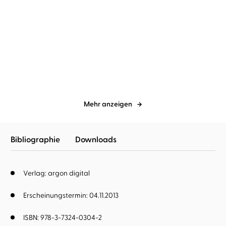
Johann Wolfgang von Goethe
Johann Wolfgang von Goethe
Joachim Schönfeld
Joachim Schönfeld
Novelle & Das Märchen
Märchen
Mehr anzeigen
Bibliographie
Downloads
Verlag: argon digital
Erscheinungstermin: 04.11.2013
ISBN: 978-3-7324-0304-2