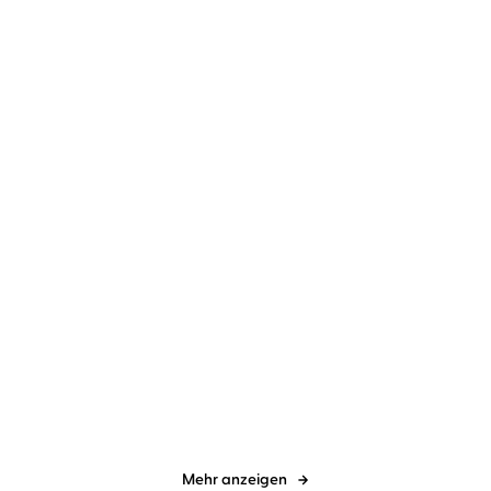
und nicht ...
Heinrich Heine
Christian Brückner
Diverse
Christian Brückner
Deutschland. Ein
Traumbilder Romantik
Wintermärchen
Mehr anzeigen