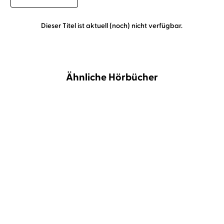
Dieser Titel ist aktuell (noch) nicht verfügbar.
Ähnliche Hörbücher
Charles Baudelaire
Christian
Brückner
Club der toten Dichter So
Die Blumen des Bösen