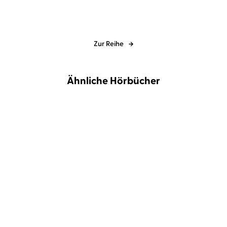
Zur Reihe
Ähnliche Hörbücher
NEU
NEU
Mhairi McFarlane
Britta
Haehwa
Nathalie Thiede
Steffenhagen