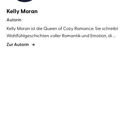
Kelly Moran
Autorin
Kelly Moran ist die Queen of Cozy Romance. Sie schreibt
Wohlfühlgeschichten voller Romantik und Emotion, di ...
Zur Autorin
Kelly Moran
Juli Holler
Kelly Moran
Christiane Marx
Wildflower Summer
Kissing in the Rain