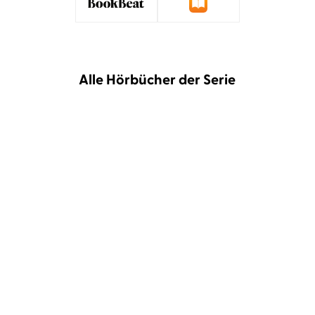
Alle Hörbücher der Serie
Kelly Moran
Juli Holler
Kelly Moran
Juli Holler
Wildflower Summer
Wildflower Summer 2