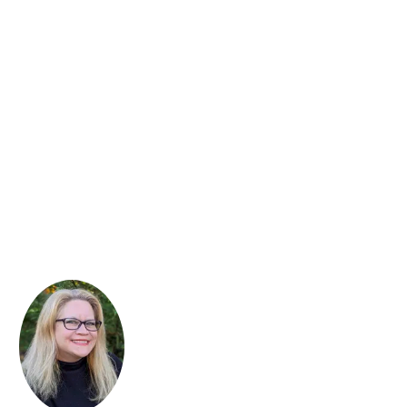
Kelly Moran
Juli Holler
Wildflower Summer