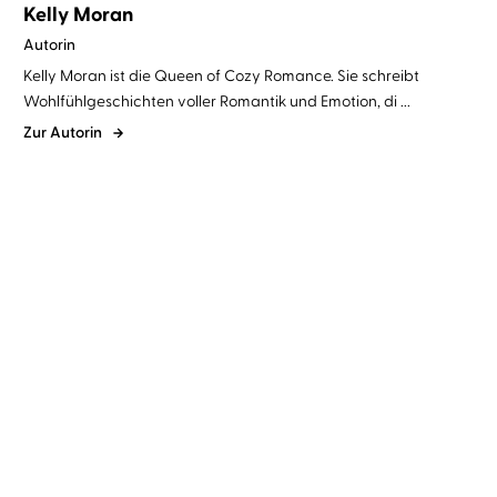
Kelly Moran
Autorin
Kelly Moran ist die Queen of Cozy Romance. Sie schreibt
Wohlfühlgeschichten voller Romantik und Emotion, di ...
Zur Autorin
Kelly Moran
Juli Holler
Kelly Moran
Christiane Marx
Wildflower Summer 2
Kissing in the Rain