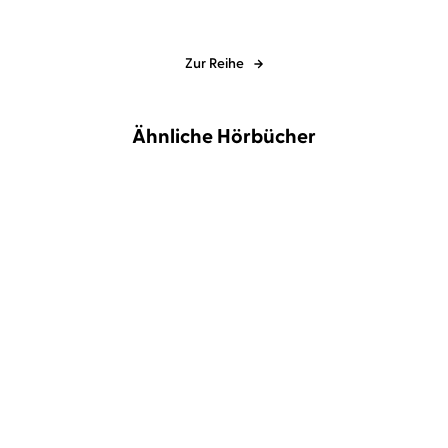
Zur Reihe
Ähnliche Hörbücher
BESTSELLER
Lisa Roy
Franziska Krol
Patricia Koelle
Eva Gosciejewicz
Alles ist Gold
Der Wind in unseren