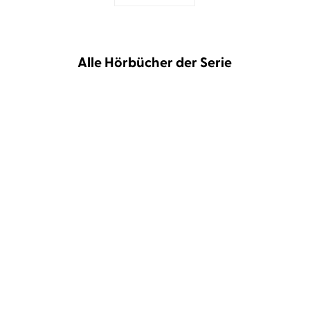
Alle Hörbücher der Serie
Kelly Moran
Juli Holler
Kelly Moran
Juli Holler
Wildflower Summer
Wildflower Summer 2