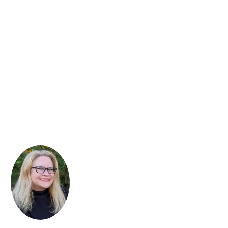
Kelly Moran
Juli Holler
Wildflower Summer 2