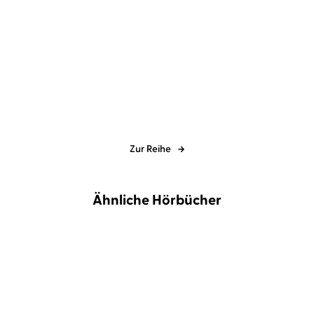
Kim Koplin
Yeşim Meisheit
...
Kim Koplin
Yeşim Meisheit
Die Guten und die Toten
Die Toten von morgen
Zur Reihe
Ähnliche Hörbücher
BESTSELLER