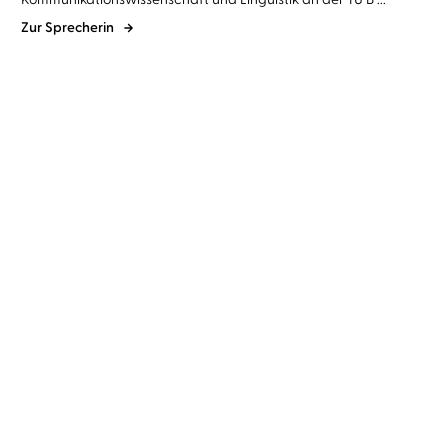
Zur Sprecherin
Florence Given
Yeşim Meisheit
Leylah Attar
Yeşim Meisheit
...
Frauen schulden dir gar
Ein Kuss kommt selten
nichts
allein