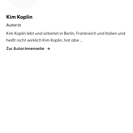
Kim Koplin
Autor:in
Kim Koplin lebt und arbeitet in Berlin, Frankreich und Italien und
heißt nicht wirklich Kim Koplin, hat abe ...
Zur Autor:innenseite
Kim Koplin
Yeşim Meisheit
Die Guten und die Toten