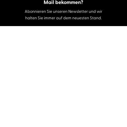
Mail bekommen?
Abonnieren Sie unseren Newsletter und wir
halten Sie immer auf dem neuesten Stand.
E-Mail-Adresse
Autor:innen und Stimmen
Autor:innen von A-Z
Sprecher:innen A-Z
Musiker:innen A-Z