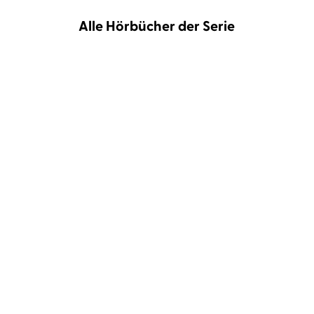
Alle Hörbücher der Serie
Kira Mohn
Marie-Isabel Walke
Kira Mohn
Christiane Marx
Show me the stars
Save me from the Night