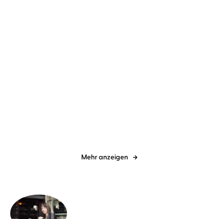
Chevy Stevens
Christiane Marx
Jo Platt
Christiane Marx
That Night
Herz über Kopf
Mehr anzeigen