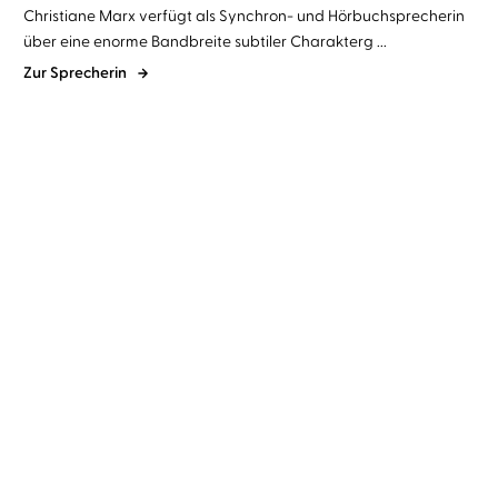
Christiane Marx verfügt als Synchron- und Hörbuchsprecherin
über eine enorme Bandbreite subtiler Charakterg ...
Zur Sprecherin
Gillian Flynn
Christiane Marx
Ally Condie
Christiane Marx
Cry Baby - Scharfe
Atlantia
Schnitte