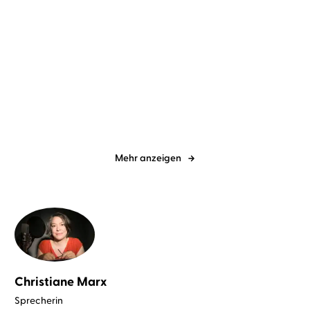
Katharina Herzog
Elena Wilms
Liv Helland
Johanna Zehendner
A Taste of Cornwall: Ein
Die Schloss-Schwestern:
Rezept für ...
Strandhafer ...
Mehr anzeigen
Christiane Marx
Sprecherin