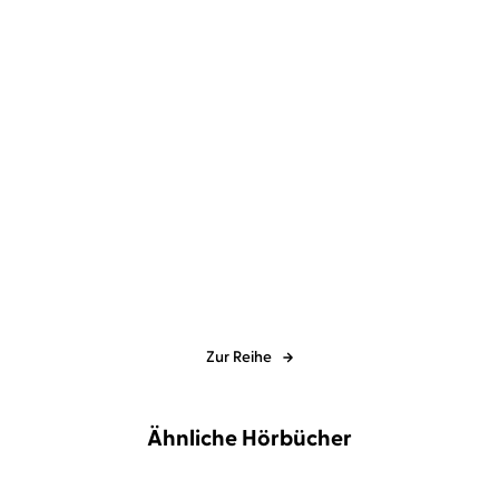
Kira Mohn
Nora Jokhosha
Find me in the Storm
Zur Reihe
Ähnliche Hörbücher