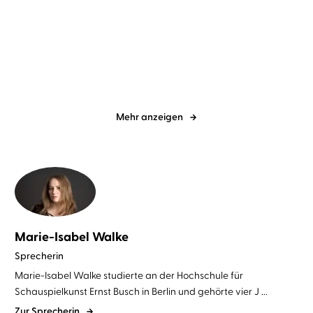
Jette Kötschau
Rebecca Veil
Dave Eggers
Torben Kessler
Dabei waren wir uns
Contrapposto
immer so nah
Mehr anzeigen
Marie-Isabel Walke
Sprecherin
Marie-Isabel Walke studierte an der Hochschule für
Schauspielkunst Ernst Busch in Berlin und gehörte vier J ...
Zur Sprecherin