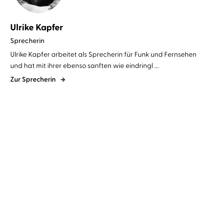
Ulrike Kapfer
Sprecherin
Ulrike Kapfer arbeitet als Sprecherin für Funk und Fernsehen
und hat mit ihrer ebenso sanften wie eindringl ...
Zur Sprecherin
Sandy Hall
Simon Jäger
...
Amy Suiter Clarke
Ulrike Kapfer
...
Klar ist es Liebe
Der Countdown-Killer -