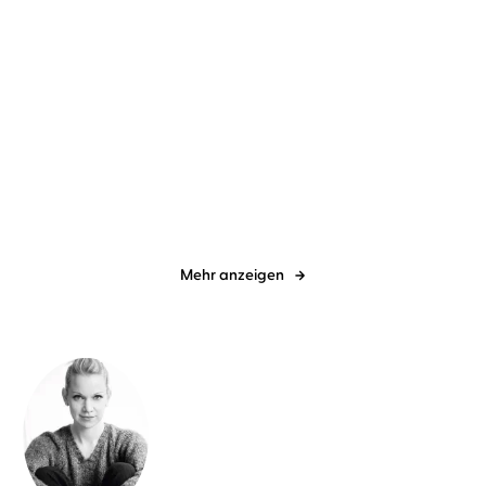
Patricia Koelle
Marie-Isabel
Patricia Koelle
Marie-Isabel
Walke
Walke
Das Meer in deinem
Das Licht in deiner
Namen
Stimme
Mehr anzeigen