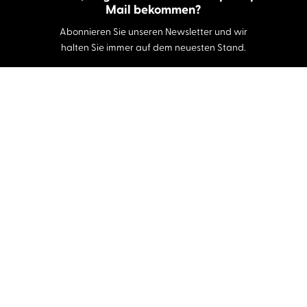
Mail bekommen?
Abonnieren Sie unseren Newsletter und wir
halten Sie immer auf dem neuesten Stand.
E-Mail-Adresse
Autor:innen und Stimmen
Autor:innen von A-Z
Sprecher:innen A-Z
Musiker:innen A-Z