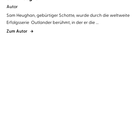
Autor
Sam Heughan, gebürtiger Schotte, wurde durch die weltweite
Erfolgsserie Outlander berühmt, in der er die ...
Zum Autor
Sam Heughan
Graham McTavish
...
The Clanlands Almanac