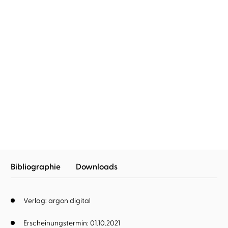
Sam Heughan
Graham McTavish
...
The Clanlands Almanac
Bibliographie
Downloads
Verlag: argon digital
Erscheinungstermin: 01.10.2021