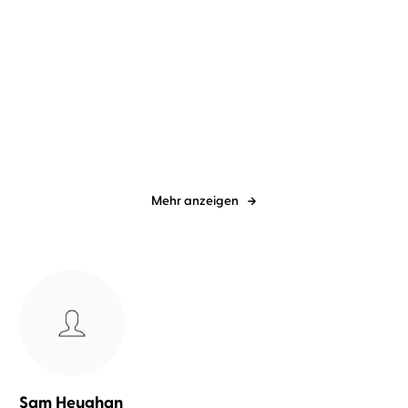
Anika Landsteiner
Ulrike Kapfer
Judith Merchant
Christiane Marx
...
So wie du mich kennst
SCHWEIG!
Mehr anzeigen
Sam Heughan