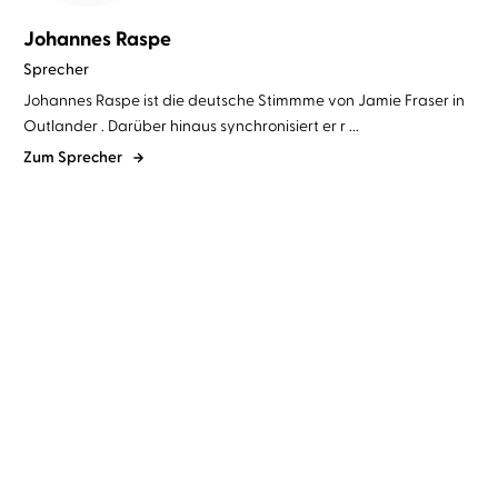
Johannes Raspe
Sprecher
Johannes Raspe ist die deutsche Stimmme von Jamie Fraser in
Outlander . Darüber hinaus synchronisiert er r ...
Zum Sprecher
Sam Heughan
Graham McTavish
...
The Clanlands Almanac