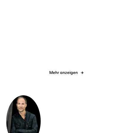
Gillian Flynn
Vera Teltz
Mechtild Borrmann
Vera Teltz
Broken House - Düstere
Trümmerkind
Ahnung
Mehr anzeigen