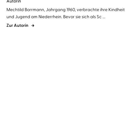
Autorin
Mechtild Borrmann, Jahrgang 1960, verbrachte ihre Kindheit
und Jugend am Niederrhein. Bevor sie sich als Sc ...
Zur Autorin
Mechtild Borrmann
Vera Teltz
Mechtild Borrmann
Vera Teltz
Trümmerkind
Grenzgänger