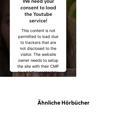
We need your
consent to load
the Youtube
service!
This content is not
permitted to load due
to trackers that are
not disclosed to the
visitor. The website
owner needs to setup
the site with their CMP
to add this content to
the list of technologies
used.
Powered by
Usercentrics Consent
Ähnliche Hörbücher
Management
Platform