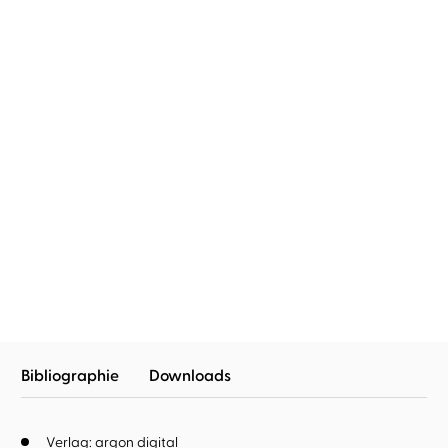
BESTSELLER
Mechtild Borrmann
Vera Teltz
...
Mechtild Borrmann
Vera Teltz
Glück hat einen
Feldpost
langsamen Takt
Bibliographie
Downloads
Verlag: argon digital