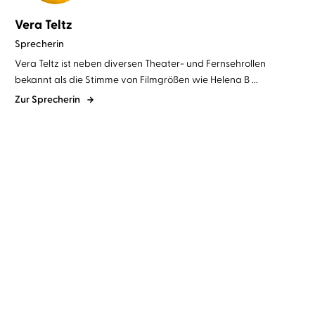
Vera Teltz
Sprecherin
Vera Teltz ist neben diversen Theater- und Fernsehrollen
bekannt als die Stimme von Filmgrößen wie Helena B ...
Zur Sprecherin
Susann Pásztor
Vera Teltz
Sandy Hall
Simon Jäger
...
Die einen sagen Liebe, die
Klar ist es Liebe
anderen ...