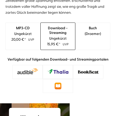
Zeitebenen große Spannung entstehen. Erschütternd und
trotzdem voller Hoffnung zeigt sie, wie eng große Tragik und
zartes Glück beieinander liegen können.
MP3-CD
Download -
Buch
Streaming
Ungekürzt
(droemer)
Ungekürzt
20,00
€
*
UVP
15,95
€
*
UVP
Verfügbar auf folgenden Download- und Streamingportalen