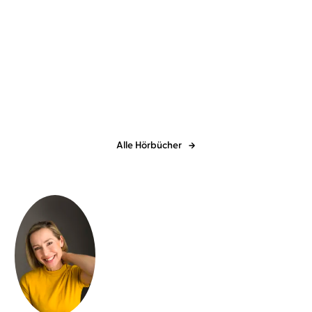
Stefanie Sargnagel
Christiane
Rösinger
Iowa
Alle Hörbücher