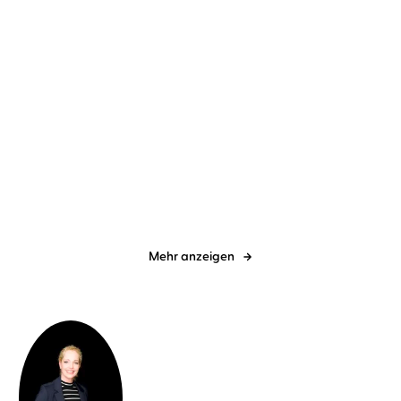
Sebastian Fitzek
Simon Jäger
Horst Evers
Der erste letzte Tag
Zu faul zum Nichtstun
Mehr anzeigen