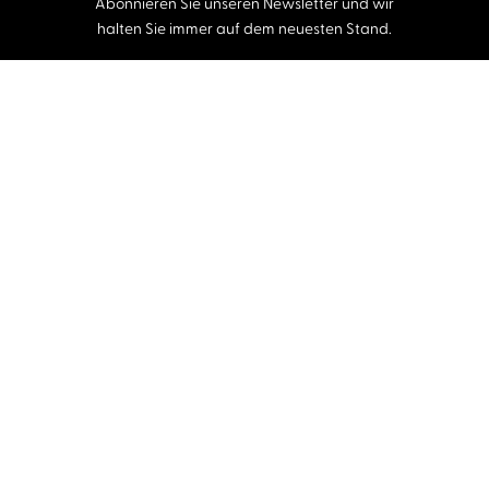
Abonnieren Sie unseren Newsletter und wir
halten Sie immer auf dem neuesten Stand.
E-Mail-Adresse
Autor:innen und Stimmen
Autor:innen von A-Z
Sprecher:innen A-Z
Musiker:innen A-Z