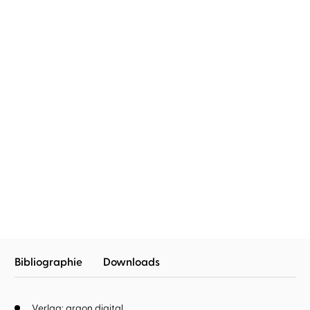
Monika Bittl
Silke Neumayer
...
Monika Bittl
Yara Blümel
Ich hatte mich jünger in
Wer uns nicht mag, kann
Erinnerung
uns gernhab ...
Bibliographie
Downloads
Verlag: argon digital