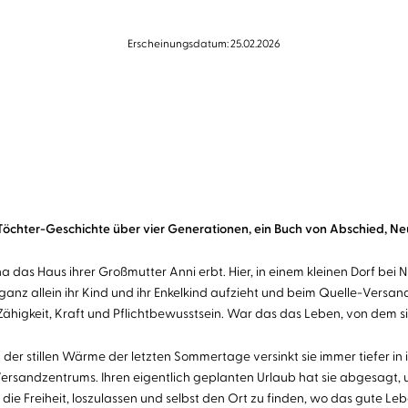
Erscheinungsdatum: 25.02.2026
-Töchter-Geschichte über vier Generationen, ein Buch von Abschied, N
na das Haus ihrer Großmutter Anni erbt. Hier, in einem kleinen Dorf bei 
ganz allein ihr Kind und ihr Enkelkind aufzieht und beim Quelle-Versa
ähigkeit, Kraft und Pflichtbewusstsein. War das das Leben, von dem 
 der stillen Wärme der letzten Sommertage versinkt sie immer tiefer i
sandzentrums. Ihren eigentlich geplanten Urlaub hat sie abgesagt, und
 die Freiheit, loszulassen und selbst den Ort zu finden, wo das gute Leb