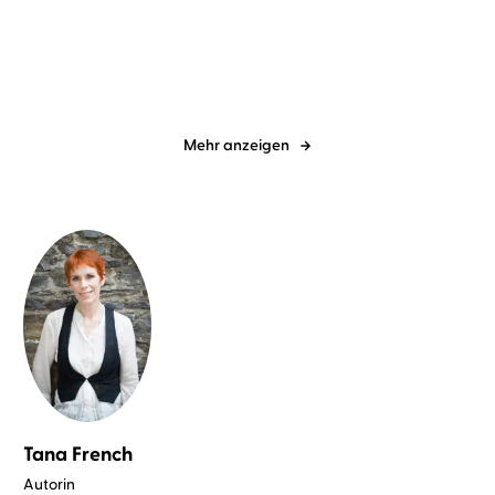
Luna-Lila - Das
Auf Null
allergrößte Beste-F ...
Mehr anzeigen
Tana French
Autorin