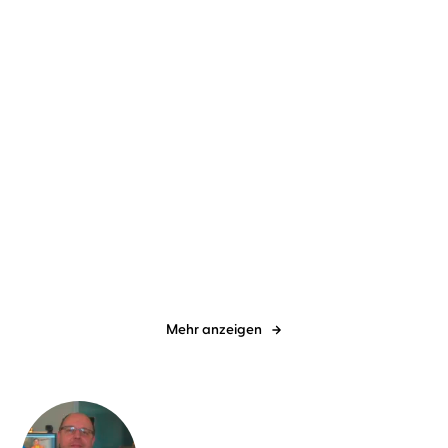
Karen Rose
Sascha Tschorn
Sam Lloyd
Anne Düe
...
Dunkelste Nacht
Sie sieht, was du tust
Mehr anzeigen