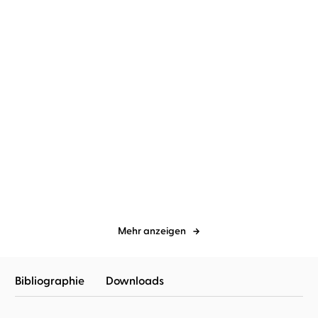
Tana French
Luise Helm
...
Tana French
David Nathan
Grabesgrün
Grabesgrün
Mehr anzeigen
Bibliographie
Downloads