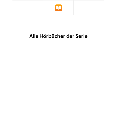
Alle Hörbücher der Serie
Tana French
David Nathan
Tana French
Maren Eggert
Grabesgrün
Totengleich