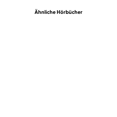
Ähnliche Hörbücher
NEU
Ilona Bannister
Nicole Engeln
Alex Smith
Günther Harder
FIVE – Das Ticken der Zeit
Die Stimmen, die dich
rufen
BESTSELLER