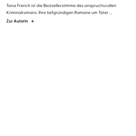
Tana French ist die Bestsellerstimme des anspruchsvollen
Kriminalromans. Ihre tiefgründigen Romane um Täter ...
Zur Autorin
Tana French
Uve Teschner
Tana French
Dietmar Wunder
Schattenstill
Sterbenskalt