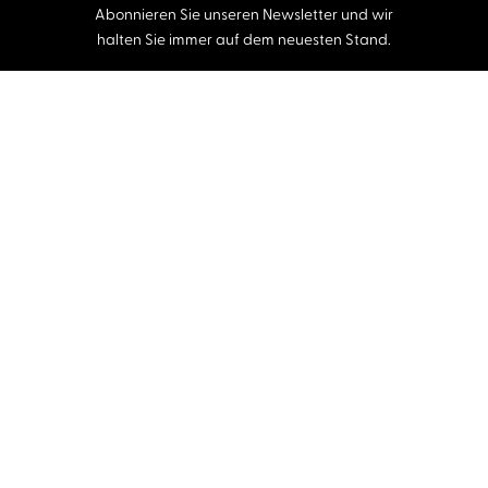
Abonnieren Sie unseren Newsletter und wir
halten Sie immer auf dem neuesten Stand.
E-Mail-Adresse
Autor:innen und Stimmen
Autor:innen von A-Z
Sprecher:innen A-Z
Musiker:innen A-Z