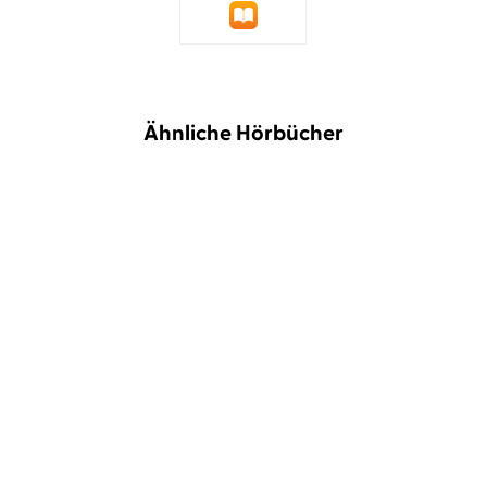
Ähnliche Hörbücher
BESTSELLER
NEU
Ruth-Maria Thomas
Lili Zahavi
Annika Büsing
Lisa Hrdina
Die zweitgrößte Liebe
Magisch