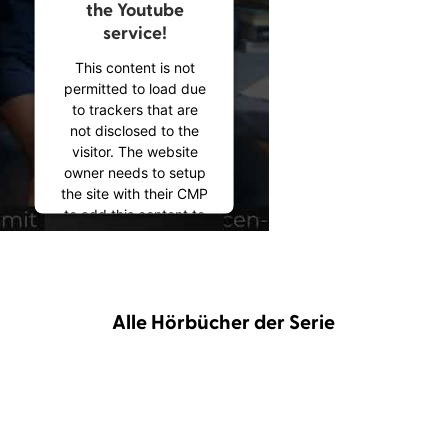
the Youtube
service!
This content is not
permitted to load due
to trackers that are
not disclosed to the
visitor. The website
owner needs to setup
the site with their CMP
to add this content to
the list of technologies
used.
Powered by
Usercentrics Consent
Alle Hörbücher der Serie
Management
Platform