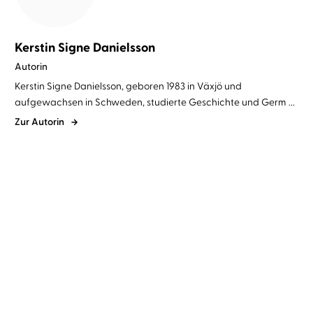
Kerstin Signe Danielsson
Autorin
Kerstin Signe Danielsson, geboren 1983 in Växjö und
aufgewachsen in Schweden, studierte Geschichte und Germ ...
Zur Autorin
Roman Voosen
Kerstin Signe
Roman Voosen
Kerstin Signe
Danielsson
...
Danielsson
...