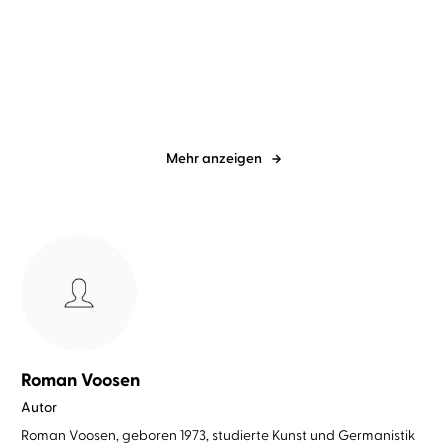
Schmuckert
Danielsson
...
Mein Leben für die
Opfer, die wir bringen
Demokratie
Mehr anzeigen
Roman Voosen
Autor
Roman Voosen, geboren 1973, studierte Kunst und Germanistik