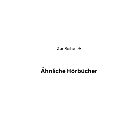
Danielsson
...
Opfer, die wir bringen
Zur Reihe
Ähnliche Hörbücher