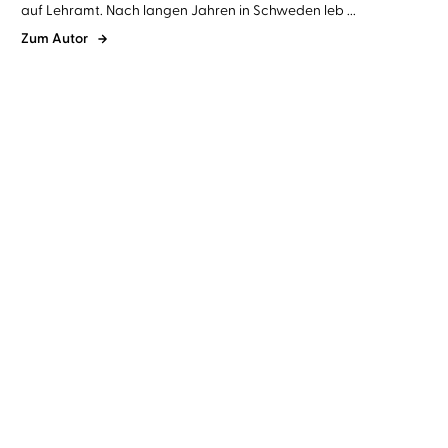
auf Lehramt. Nach langen Jahren in Schweden leb ...
Zum Autor
Roman Voosen
Kerstin Signe
Roman Voosen
Kerstin Signe
Danielsson
...
Danielsson
...
Die Spur der Luchse
In stürmischer Nacht