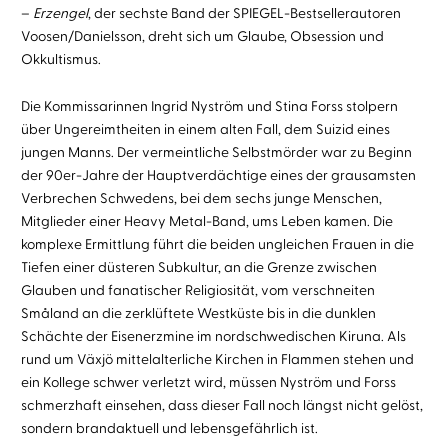
–
Erzengel
, der sechste Band der SPIEGEL-Bestsellerautoren
Voosen/Danielsson, dreht sich um Glaube, Obsession und
Okkultismus.
Die Kommissarinnen Ingrid Nyström und Stina Forss stolpern
über Ungereimtheiten in einem alten Fall, dem Suizid eines
jungen Manns. Der vermeintliche Selbstmörder war zu Beginn
der 90er-Jahre der Hauptverdächtige eines der grausamsten
Verbrechen Schwedens, bei dem sechs junge Menschen,
Mitglieder einer Heavy Metal-Band, ums Leben kamen. Die
komplexe Ermittlung führt die beiden ungleichen Frauen in die
Tiefen einer düsteren Subkultur, an die Grenze zwischen
Glauben und fanatischer Religiosität, vom verschneiten
Småland an die zerklüftete Westküste bis in die dunklen
Schächte der Eisenerzmine im nordschwedischen Kiruna. Als
rund um Växjö mittelalterliche Kirchen in Flammen stehen und
ein Kollege schwer verletzt wird, müssen Nyström und Forss
schmerzhaft einsehen, dass dieser Fall noch längst nicht gelöst,
sondern brandaktuell und lebensgefährlich ist.