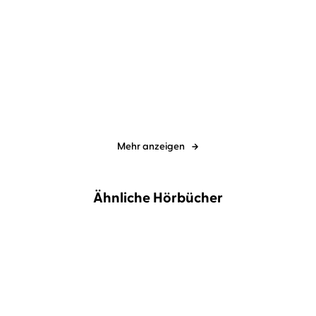
Roman Voosen
Kerstin Signe
Roman Voosen
Kerstin Signe
Danielsson
...
Danielsson
...
In stürmischer Nacht
Der unerbittliche Gegner
Mehr anzeigen
Ähnliche Hörbücher
NEU
BESTSELLER