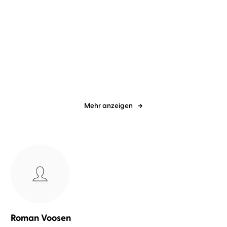
Roz Watkins
Verena Wolfien
Sandra Köhldorfer
Verena
Wolfien
Das böse Herz
Das Paar in dir muss Liebe
finden
Mehr anzeigen
Roman Voosen