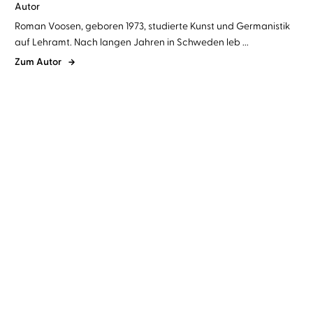
Autor
Roman Voosen, geboren 1973, studierte Kunst und Germanistik
auf Lehramt. Nach langen Jahren in Schweden leb ...
Zum Autor
Roman Voosen
Kerstin Signe
Roman Voosen
Kerstin Signe
Danielsson
...
Danielsson
...
Die Spur der Luchse
In stürmischer Nacht