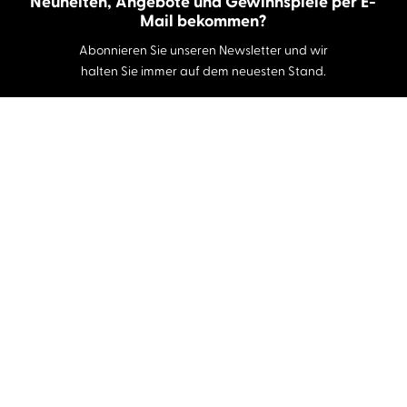
Neuheiten, Angebote und Gewinnspiele per E-
Mail bekommen?
Abonnieren Sie unseren Newsletter und wir
halten Sie immer auf dem neuesten Stand.
E-Mail-Adresse
Autor:innen und Stimmen
Autor:innen von A-Z
Sprecher:innen A-Z