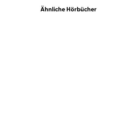
Ähnliche Hörbücher
Dr. Navid Kermani
Jens Harzer
Dennis Gastmann
In die andere Richtung
Der blaue Lampion
jetzt