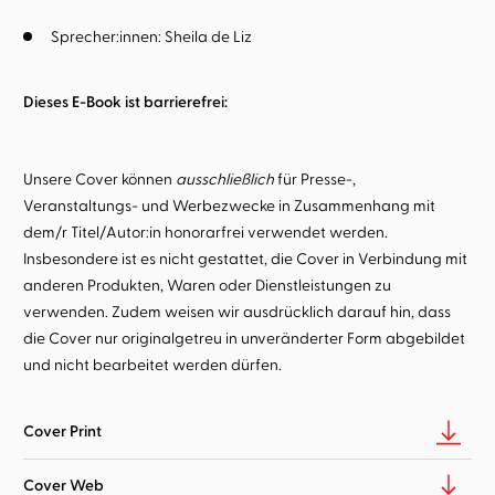
Sprecher:innen:
Sheila de Liz
Dieses E-Book ist barrierefrei:
Unsere Cover können
ausschließlich
für Presse-,
Veranstaltungs- und Werbezwecke in Zusammenhang mit
dem/r Titel/Autor:in honorarfrei verwendet werden.
Insbesondere ist es nicht gestattet, die Cover in Verbindung mit
anderen Produkten, Waren oder Dienstleistungen zu
verwenden. Zudem weisen wir ausdrücklich darauf hin, dass
die Cover nur originalgetreu in unveränderter Form abgebildet
und nicht bearbeitet werden dürfen.
Cover Print
Cover Web