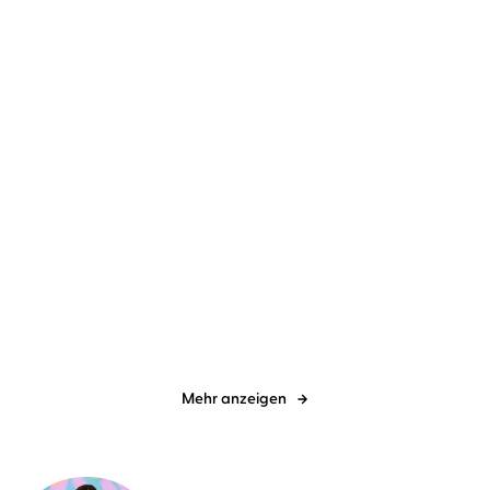
Sheila de Liz
Heike Warmuth
Dr. med. Aviva Romm
Verena
Wolfien
Endometriose – Alles, was
Hormon-Intelligenz
du wirkli ...
Mehr anzeigen