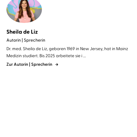
Sheila de Liz
Autorin | Sprecherin
Dr. med. Sheila de Liz, geboren 1969 in New Jersey, hat in Mainz
Medizin studiert. Bis 2025 arbeitete sie i ...
Zur Autorin | Sprecherin