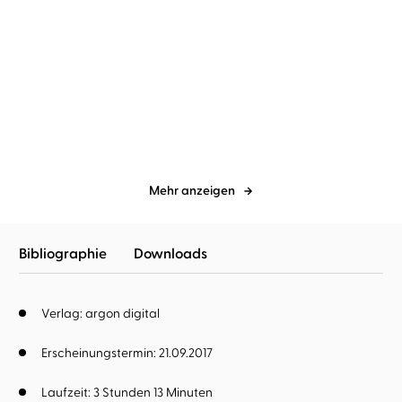
Susanne Fröhlich
Constanze Kleis
Susanne Fröhlich
Constanze Kleis
Frau Fröhlich sucht die
Weltretten für Anfänger
Liebe ... u ...
Mehr anzeigen
Bibliographie
Downloads
Verlag: argon digital
Erscheinungstermin: 21.09.2017
Laufzeit: 3 Stunden 13 Minuten