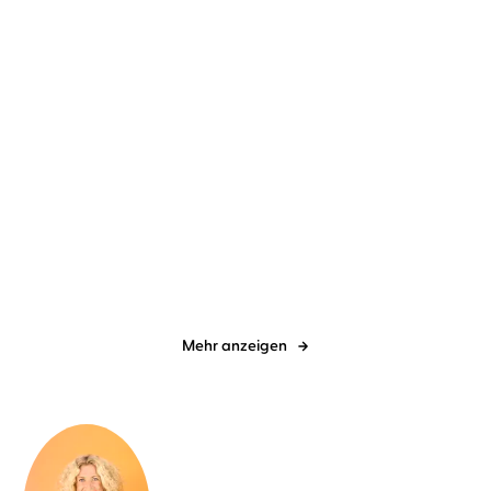
Martina Stotz
Kathy Weber
...
Danielle Graf
Katja Seide
...
Die Superkraft der
Das gewünschteste
liebevollen Führ ...
Wunschkind aller ...
Mehr anzeigen