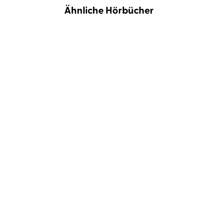
Ähnliche Hörbücher
Laura Fröhlich
Charlotte Puder
Nicola Schmidt
Ulrike Kapfer
Familie als Team
Trennung ohne Drama