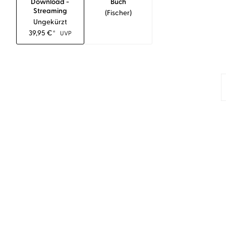
Download -
Buch
Streaming
(fischer)
Ungekürzt
39,95
€
*
UVP
»Thomas Sarbacher, der erstmals das ganze Roman
dabei vollkommen mühelos anzuhören. Das Hörbuc