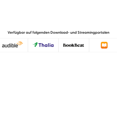
Verfügbar auf folgenden Download- und Streamingportalen
gebirge eingelesen hat, gelingt es hier, Spannung, Tie
h, knapp 40 Stunden lang, entwickelt Sogwirkung und
Jahr 1983 als Referenz ablösen.«
Florian Welle,
Münchner Feuilleton , 02. August 2025