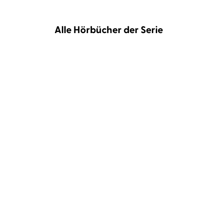
Alle Hörbücher der Serie
Thomas Bagger
Sascha
Thomas Bagger
Sascha
Rotermund
Rotermund
NACHT - Die Toten von
FEUER - Mord auf den
Jütland
Färöern