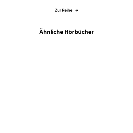
Zur Reihe
Ähnliche Hörbücher
Michael Hjorth
Bjarni Thorsson
...
Frank Goldammer
Oliver Siebeck
Schlafende Vulkane
Strandopfer