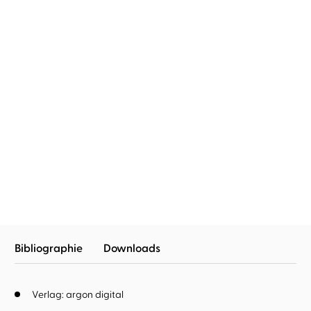
Thomas Bagger
Sascha
Rotermund
NACHT - Die Toten von
Jütland
Bibliographie
Downloads
Verlag: argon digital