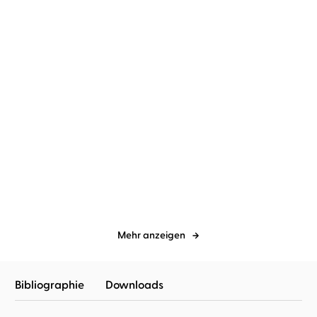
Thomas Mann
Christian Brückner
Thomas Mann
Thomas Sarbacher
Die vertauschten Köpfe
Der Zauberberg
Mehr anzeigen
Bibliographie
Downloads