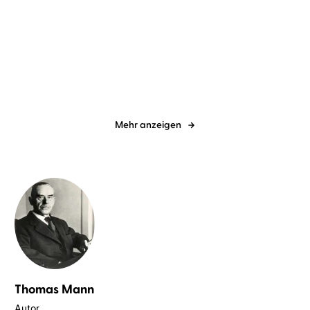
Gudrun Mebs
Christiane
Gudrun Mebs
Christiane
Blumhoff
...
Blumhoff
...
Oma und Frieder
»Super«, schreit der
Frieder, und d ...
Mehr anzeigen
Thomas Mann
Autor