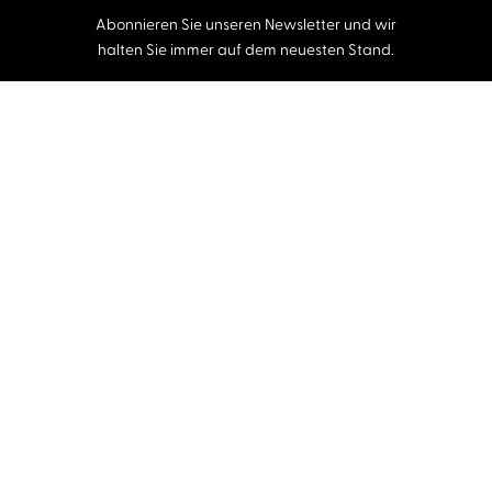
Abonnieren Sie unseren Newsletter und wir
halten Sie immer auf dem neuesten Stand.
E-Mail-Adresse
Autor:innen und Stimmen
Autor:innen von A-Z
Sprecher:innen A-Z
Musiker:innen A-Z