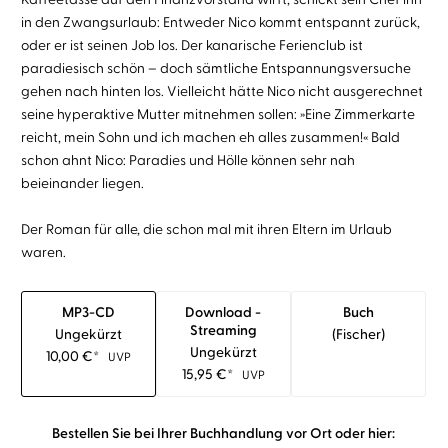
in den Zwangsurlaub: Entweder Nico kommt entspannt zurück,
oder er ist seinen Job los. Der kanarische Ferienclub ist
paradiesisch schön – doch sämtliche Entspannungsversuche
gehen nach hinten los. Vielleicht hätte Nico nicht ausgerechnet
seine hyperaktive Mutter mitnehmen sollen: »Eine Zimmerkarte
reicht, mein Sohn und ich machen eh alles zusammen!« Bald
schon ahnt Nico: Paradies und Hölle können sehr nah
beieinander liegen.
Der Roman für alle, die schon mal mit ihren Eltern im Urlaub
waren.
MP3-CD
Download -
Buch
Streaming
Ungekürzt
(fischer)
Ungekürzt
10,00
€
*
UVP
15,95
€
*
UVP
Bestellen Sie bei Ihrer Buchhandlung vor Ort oder hier: