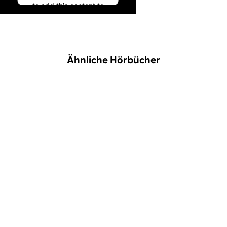
to add this content to
the list of technologies
used.
Powered by
Usercentrics Consent
Ähnliche Hörbücher
Management
Platform
BESTSELLER
BESTSELLER
Sebastian Fitzek
Simon Jäger
Susanne Fröhlich
Elternabend
Blümerant