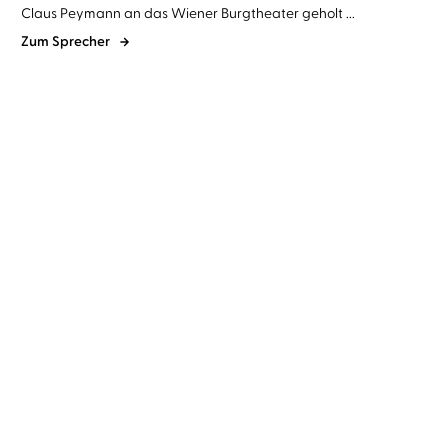
Claus Peymann an das Wiener Burgtheater geholt ...
Zum Sprecher
Michael Engler
Ingo Hülsmann
...
Hannelore Hippe
Markus
Hoffmann
...
Heinrich Heine. Ein Leben
Oscar Wilde. Ein Leben