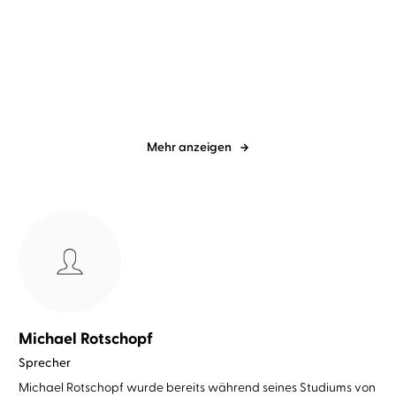
Edgar Allan Poe
Christian
Joseph Conrad
Christian
Brückner
Brückner
Hinab in den Maelström
Lord Jim
Mehr anzeigen
Michael Rotschopf
Sprecher
Michael Rotschopf wurde bereits während seines Studiums von