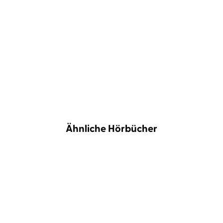
Vielseitigkeit kann er immer wieder unter
Beweis stellen. Es macht Spaß, ihm dabei
zuzuhören.«
Thomas Badtke,
n-tv.de, 06. Juli 2024
Ähnliche Hörbücher