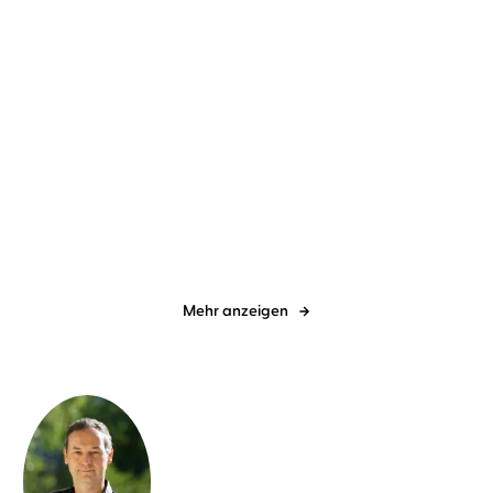
Tanja Kinkel
Uve Teschner
...
Jonathan Safran Foer
Uve
Teschner
Das Spiel der Nachtigall
Alles ist erleuchtet
Mehr anzeigen