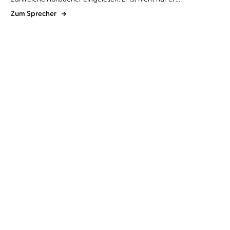
Zum Sprecher
Carlos Ruiz Zafón
Uve Teschner
Tana French
Uve Teschner
Der Schatten des Windes
Schattenstill