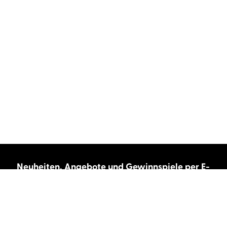
Neuheiten, Angebote und Gewinnspiele per E-
Mail bekommen?
Abonnieren Sie unseren Newsletter und wir
halten Sie immer auf dem neuesten Stand.