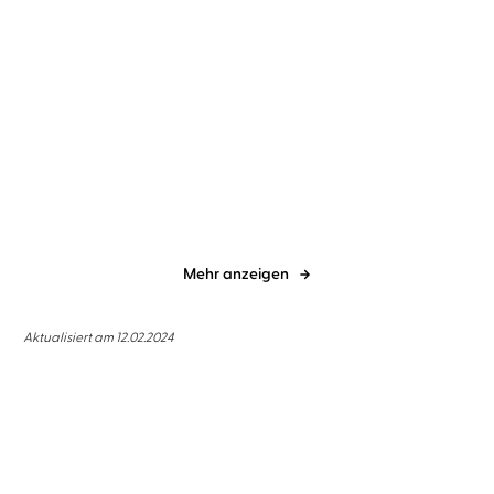
Tommy Jaud
Christoph Maria
Tommy Jaud
Herbst
Resturlaub
Der Löwe büllt
Mehr anzeigen
Aktualisiert am 12.02.2024