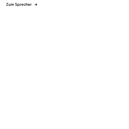
Zum Sprecher
Anton Tschechow
Matthias Haase
Anton Tschechow
Émile Zola
...
Der Mord
Die Liebesbox
(Tschechow, Von der L ...