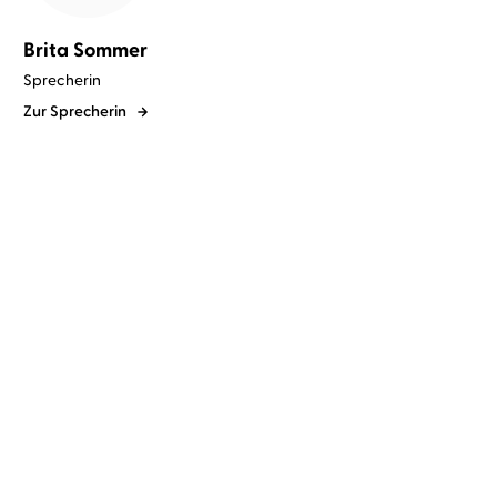
Brita Sommer
Sprecherin
Zur Sprecherin
Ralph Gerstenberg
Joachim
Hannelore Hippe
Jürgen Axmann
Neumann
...
...
Die Berliner Mauer
Die Flucht aus der DDR