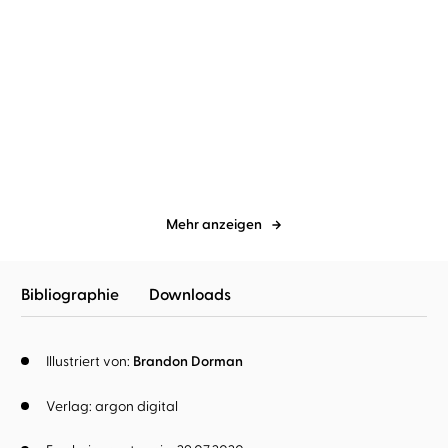
Chris Colfer
Rufus Beck
Chris Colfer
Rufus Beck
Land of Stories: Das
Land of Stories: Das
magische Land ...
magische Land ...
Mehr anzeigen
Bibliographie
Downloads
Illustriert von:
Brandon Dorman
Verlag: argon digital