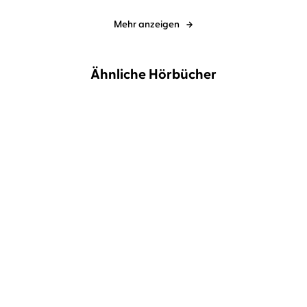
Mehr anzeigen
Ähnliche Hörbücher
Chris Colfer
Rufus Beck
Chris Colfer
Rufus Beck
Land of Stories: Das
Land of Stories: Das
magische Land ...
magische Land ...