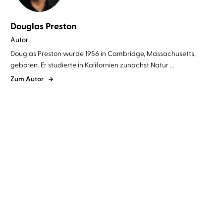
Douglas Preston
Autor
Douglas Preston wurde 1956 in Cambridge, Massachusetts,
geboren. Er studierte in Kalifornien zunächst Natur ...
Zum Autor
Douglas Preston
Lincoln Child
...
Douglas Preston
Lincoln Child
...
Mission – Spiel auf Zeit
Countdown – Jede