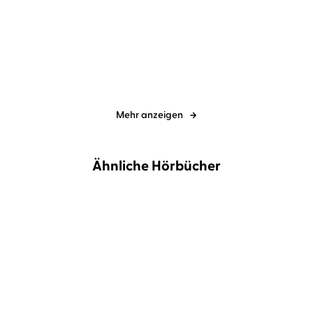
Fear – Grab des
Attack – Unsichtbarer
Schreckens
Feind
Mehr anzeigen
Ähnliche Hörbücher
NEU