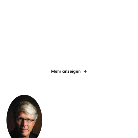
Douglas Preston
Lincoln Child
...
Douglas Preston
Lincoln Child
...
Revenge - Eiskalte
Fever
Täuschung
Mehr anzeigen