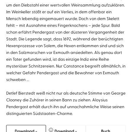
um den Diebstahl einer wertvollen Weinsammlung aufzuklären.
Im Weinkeller stößt er auf ein Verlies, in dem offenbar ein
Mensch lebendig eingemauert wurde. Doch von dem Skelett
fehlt – mit Ausnahme eines Fingerknochens – jede Spur. Bald
schon erfährt Pendergast von der düsteren Vergangenheit der
Stadt. Die Legende sagt, dass 1692, während der berüchtigten
Hexenprozesse von Salem, die Hexen entkommen sind und sich
in den Salzmarschen vor Exmouth ansiedelten. Als genau dort
ein Toter gefunden wird, ist das einzige Indiz eine Reihe
mysteriöser Schnitzereien. Nur Constance begreift allmählich, in
welcher Gefahr Pendergast und die Bewohner von Exmouth
schweben ...
Detlef Bierstedt weiß nicht nur als deutsche Stimme von George
Clooney die Zuhörer in seinen Bann zu ziehen. Aloysius
Pendergast erhält durch ihn auf unnachahmliche Weise seinen
distinguierten Südstaaten-Charme.
i
Download -
Download -
Buch