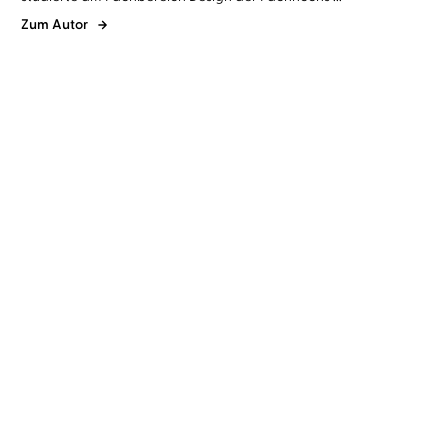
Zum Autor
Alexander Steffensmeier
Bernd
Alexander Steffensmeier
Bernd
Kohlhepp
...
Kohlhepp
Lieselottes Abenteuer
Lieselottes neue
Abenteuer