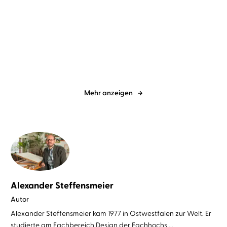
Tanja Kinkel
Uve Teschner
...
Jonathan Safran Foer
Uve
Teschner
Das Spiel der Nachtigall
Alles ist erleuchtet
Mehr anzeigen
Alexander Steffensmeier
Autor
Alexander Steffensmeier kam 1977 in Ostwestfalen zur Welt. Er
studierte am Fachbereich Design der Fachhochs ...