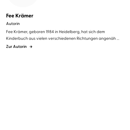
Fee Krämer
Autorin
Fee Krämer, geboren 1984 in Heidelberg, hat sich dem
Kinderbuch aus vielen verschiedenen Richtungen angenäh ...
Zur Autorin
Fee Krämer
Anna Thalbach
Fee Krämer
Anna Thalbach
Jette erst recht!
Jette oder nie!