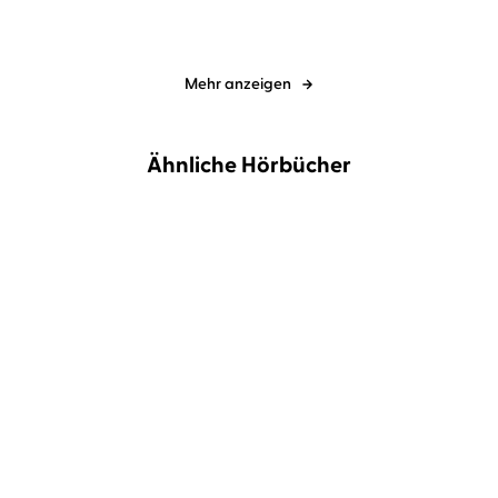
Mehr anzeigen
Ähnliche Hörbücher
Benjamin Biehn
Nicolas
Matthäus Bär
Dietmar Bär
Alexander Böll