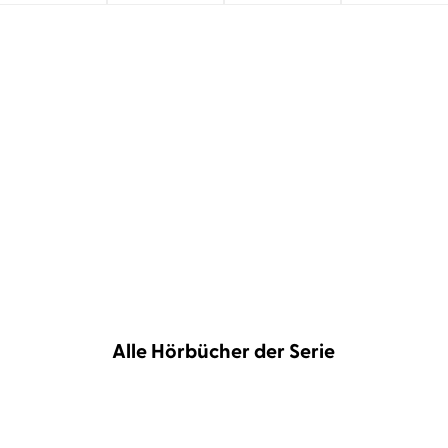
gt Strobels Werk mit Spannung, Wendungen und klaren D
enre-Ikone, dessen Bariton auf der einen Seite für Wohl
Gänsehautmomente auslösen kann.«
Thomas Badtke,
n-tv.de, 22. Februar 2025
Alle Hörbücher der Serie