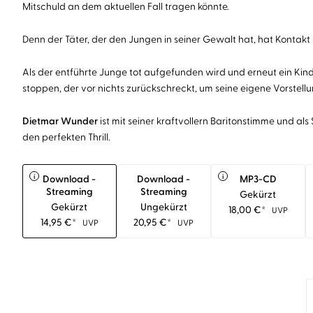
Mitschuld an dem aktuellen Fall tragen könnte.
Denn der Täter, der den Jungen in seiner Gewalt hat, hat Kontakt 
Als der entführte Junge tot aufgefunden wird und erneut ein Kind 
stoppen, der vor nichts zurückschreckt, um seine eigene Vorstell
Dietmar Wunder
ist mit seiner kraftvollern Baritonstimme und a
den perfekten Thrill.
i
i
Download -
Download -
MP3-CD
Streaming
Streaming
Gekürzt
Gekürzt
Ungekürzt
18,00
€
*
UVP
14,95
€
*
20,95
€
*
UVP
UVP