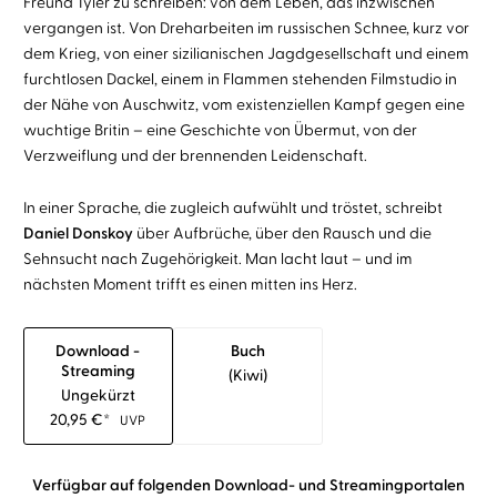
Freund Tyler zu schreiben: von dem Leben, das inzwischen
vergangen ist. Von Dreharbeiten im russischen Schnee, kurz vor
dem Krieg, von einer sizilianischen Jagdgesellschaft und einem
furchtlosen Dackel, einem in Flammen stehenden Filmstudio in
der Nähe von Auschwitz, vom existenziellen Kampf gegen eine
wuchtige Britin – eine Geschichte von Übermut, von der
Verzweiflung und der brennenden Leidenschaft.
In einer Sprache, die zugleich aufwühlt und tröstet, schreibt
Daniel Donskoy
über Aufbrüche, über den Rausch und die
Sehnsucht nach Zugehörigkeit. Man lacht laut – und im
nächsten Moment trifft es einen mitten ins Herz.
Download -
Buch
Streaming
(kiwi)
Ungekürzt
20,95
€
*
UVP
Verfügbar auf folgenden Download- und Streamingportalen