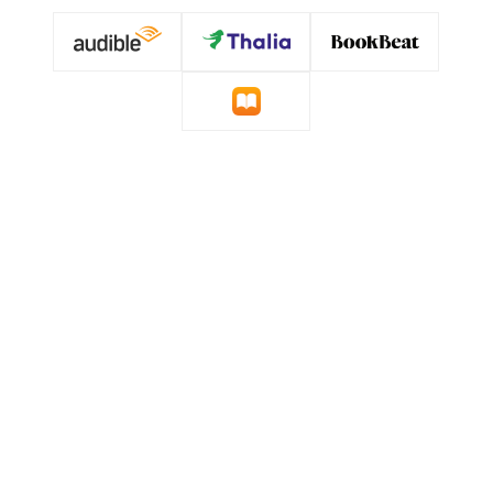
»Daniel Donskoy hat einen prallvollen,
mitreißenden Roman geschrieben, den er
natürlich selbst liest. Donskoy schlüpft in alle
Rollen, durchlebt die Situationen, gestaltet mit
seiner wandelbaren Stimme die Geschichte, die
nach Berlin, London, Moskau führt, in seine
Schul- und Jugendzeit in Tel Aviv, ein Ferienhaus
in Kalabrien und nach New Brunswick in den