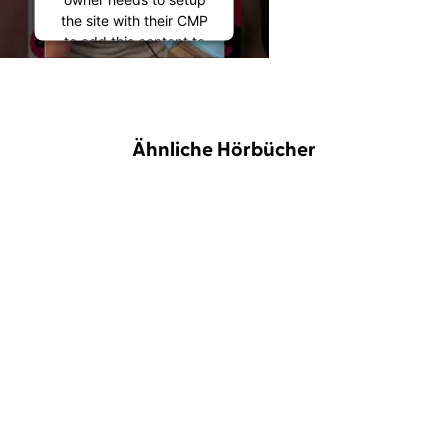
the site with their CMP
to add this content to
the list of technologies
used.
Powered by
Usercentrics Consent
Ähnliche Hörbücher
Management
Platform
BESTSELLER
Christiane Rösinger
Joachim Meyerhoff
The Joy of Ageing
Man kann auch in die