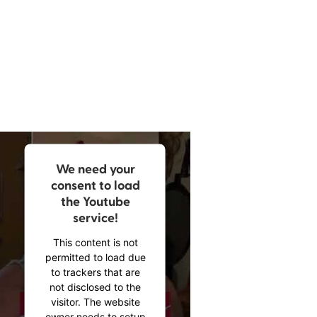
USA. […] Ein beeindruckendes, zuweilen
berührendes Hörbuch.«
Christian Kosfeld,
WDR, 27. November 2025
We need your
consent to load
the Youtube
service!
This content is not
permitted to load due
to trackers that are
not disclosed to the
visitor. The website
owner needs to setup