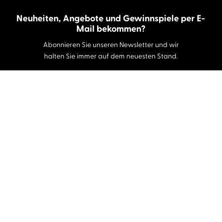
Neuheiten, Angebote und Gewinnspiele per E-
Mail bekommen?
Abonnieren Sie unseren Newsletter und wir
halten Sie immer auf dem neuesten Stand.
E-Mail-Adresse
Autor:innen und Stimmen
Autor:innen von A-Z
Sprecher:innen A-Z