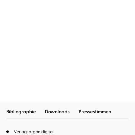
Stefanie Sargnagel
Christiane
Rösinger
Iowa
Bibliographie
Downloads
Pressestimmen
Verlag: argon digital