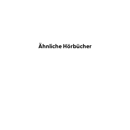
Kerstin Burlage,
Radio Bremen, 19. Mai 2026
Ähnliche Hörbücher
BESTSELLER
Daniel Donskoy
Joachim Meyerhoff