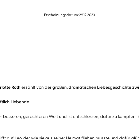
Erscheinungsdatum: 29.12.2023
rlotte Roth
erzählt von der
großen, dramatischen Liebesgeschichte zwi
ftlich Liebende
esseren, gerechteren Welt und ist entschlossen, dafür zu kämpfen. Sie i
fft auf Leo, der wie sie aus seiner Heimat fliehen musste und dafür glü