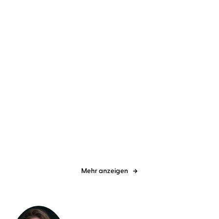
Nicole Vignola
Eva Gosciejewicz
Prof. Dr. Andreas Michalsen
Julian
Mehne
...
Die Good-Habits-
Ernährung. Meine
Methode
Quintessenz
Mehr anzeigen