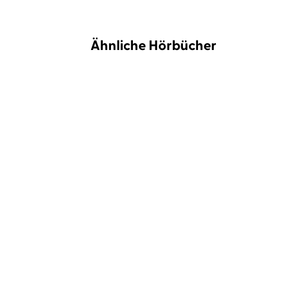
Ähnliche Hörbücher
Johannes Huber
Yasmina Kobza
Mario D. Richardt
...
Weltwissen Heilung
Mach dich schlank