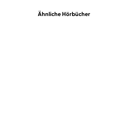
Ähnliche Hörbücher
Maxi Gstettenbauer
Janina Rogoll
Andreas Ströhle
...
11,5 Rules für dein
Die Seelen-Docs
erfolgreichstes ...