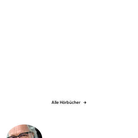
Baek Sehee
Rebecca Veil
...
Thorsten Padberg
Joachim
Schönfeld
Ich will sterben, aber
Die Depressions-Falle
Tteokbokki e ...
Alle Hörbücher