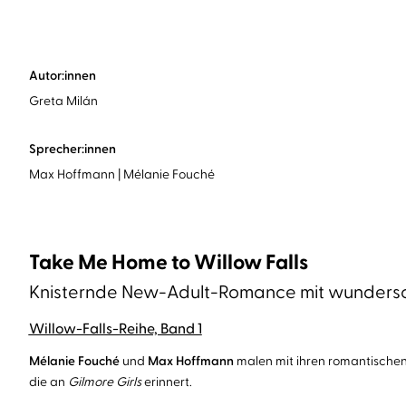
Autor:innen
Greta Milán
Sprecher:innen
Max Hoffmann
Mélanie Fouché
Take Me Home to Willow Falls
Knisternde New-Adult-Romance mit wunders
Willow-Falls-Reihe, Band 1
Mélanie Fouché
und
Max Hoffmann
malen mit ihren romantischen
die an
Gilmore Girls
erinnert.