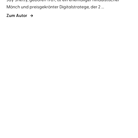
Mönch und preisgekrönter Digitalstratege, der 2 ...
Zum Autor
Jay Shetty
Oliver Kube
8 Rules of Love