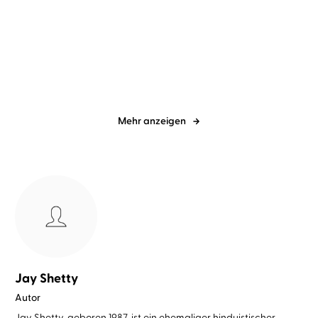
Lasse Rheingans
Oliver Kube
Thommy Ten
Amélie van Tass
...
Die 5-Stunden-Revolution
Die Magie der
Verbindung
Mehr anzeigen
Jay Shetty
Autor
Jay Shetty, geboren 1987, ist ein ehemaliger hinduistischer