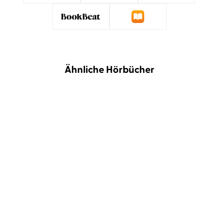
Ähnliche Hörbücher
BESTSELLER
BESTSELLER
Ryushun Kusanagi
Herbert
Shi Heng Yi
Schäfer
Die Kunst, nicht auf alles
Shaolin Spirit