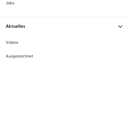
Jobs
Aktuelles
Videos
Ausgezeichnet
Empfehlungen
Aus dem Verlag
Impressum
Datenschutz