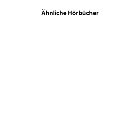
Ähnliche Hörbücher
BESTSELLER
BESTSELLER
Ryushun Kusanagi
Herbert
Shi Heng Yi
Schäfer
Die Kunst, nicht auf alles
Shaolin Spirit
zu reagi ...