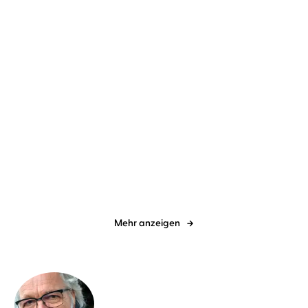
Andreas Schwarz
Herbert Schäfer
Marie Kondo
Scott Sonenshein
...
Higher Mind. Die Gesetze
Glücklich im Job,
des Bewuss ...
glücklich im Lebe ...
Mehr anzeigen