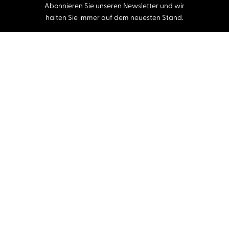
Abonnieren Sie unseren Newsletter und wir
halten Sie immer auf dem neuesten Stand.
E-Mail-Adresse
Autor:innen und Stimmen
Autor:innen von A-Z
Sprecher:innen A-Z
Musiker:innen A-Z