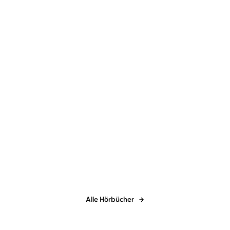
Jörg Maurer
Jörg Maurer
Beethovens kleine Patzer
Haben Sie schon mal
versucht, sich ...
Alle Hörbücher