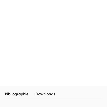
DEMNÄCHST
Katherine Applegate
Natalia
Katherine Applegate
Manon
Belitski
...
Straché
Willodeen – Das
Ein Dieb auf vier Pfoten
Mädchen und der Wal ...
Bibliographie
Downloads