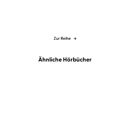
Endling - Die neue Zeit
Zur Reihe
Ähnliche Hörbücher