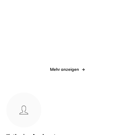
Gillian Flynn
Vera Teltz
Mechtild Borrmann
Vera Teltz
Broken House - Düstere
Trümmerkind
Ahnung
Mehr anzeigen