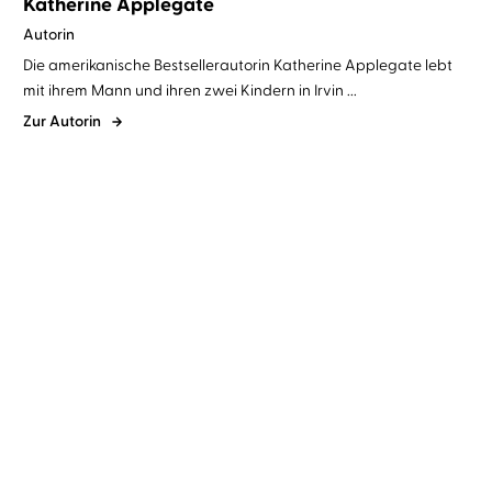
Katherine Applegate
Autorin
Die amerikanische Bestsellerautorin Katherine Applegate lebt
mit ihrem Mann und ihren zwei Kindern in Irvin ...
Zur Autorin
Katherine Applegate
Vera Teltz
Katherine Applegate
Vera Teltz
Endling - Die Suche
Endling - Weggefährten
beginnt
und Freunde