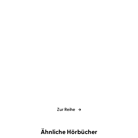
Laura Wood
Lydia Herms
Laura Wood
Corinna Dorenkamp
Season for Scandal
Game of Scandal
Zur Reihe
Ähnliche Hörbücher