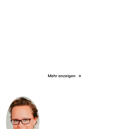
Beth Reekles
Esther Brandt
Saskia Louis
Pia-Rhona Saxe
...
Love in Progress
The New Love Times,
Band 1 – Writte ...
Mehr anzeigen