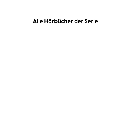
Alle Hörbücher der Serie
NEU
Laura Wood
Josefine Hoffmann
Laura Wood
Nora Schulte
Scandal in the Moonlight
Agency for Scandal