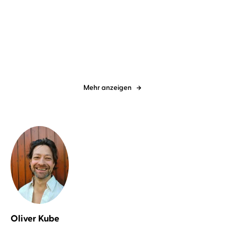
Emma Steele
Markus J.
Tash Skilton
Regine Lange
...
Bachmann
...
Die Sekunde zwischen dir
Hollywood Ending
und mir
Mehr anzeigen
Oliver Kube