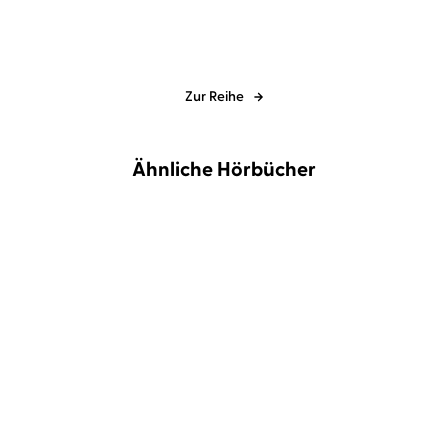
Zur Reihe
Ähnliche Hörbücher
NEU
NEU
Mhairi McFarlane
Britta
Haehwa
Nathalie Thiede
Steffenhagen