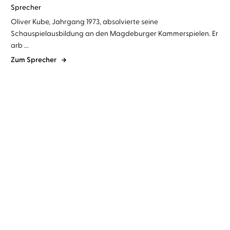
Sprecher
Oliver Kube, Jahrgang 1973, absolvierte seine
Schauspielausbildung an den Magdeburger Kammerspielen. Er
arb ...
Zum Sprecher
Graeme Simsion
Oliver Kube
Graeme Simsion
Anne Buist
...
Der Rosie-Effekt
Zum Glück gibt es
Umwege