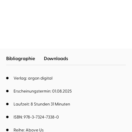
Lena Herzberg
Cornelia Waibel
Lena Herzberg
Corinna
...
Dorenkamp
...
Meet Me Under The Stars
Find Me Under The
Moonlight
Bibliographie
Downloads
Verlag: argon digital
Erscheinungstermin: 01.08.2025
Laufzeit: 8 Stunden 31 Minuten
ISBN: 978-3-7324-7338-0
Reihe:
Above Us