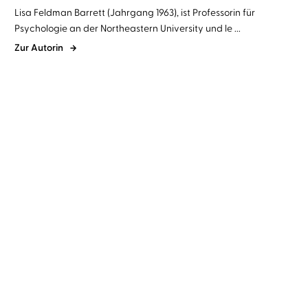
Lisa Feldman Barrett (Jahrgang 1963), ist Professorin für
Psychologie an der Northeastern University und le ...
Zur Autorin
Lisa Feldman Barrett
Claudia Gräf
Siebeneinhalb Lektionen
über das Ge ...