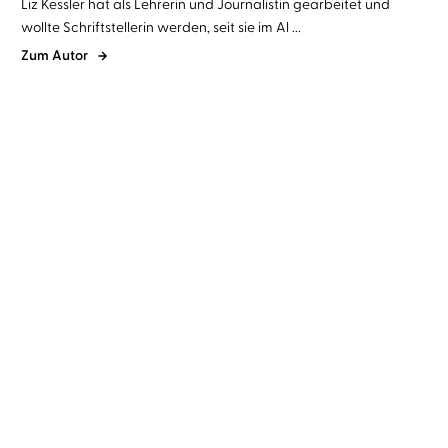
Liz Kessler hat als Lehrerin und Journalistin gearbeitet und
wollte Schriftstellerin werden, seit sie im Al ...
Zum Autor
Liz Kessler
Julian Greis
...
Als die Welt uns gehörte