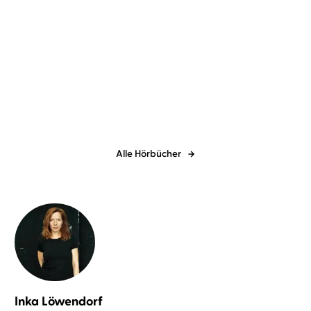
Liz Kessler
Julian Greis
...
John Boyne
Ulrich Matthes
Als die Welt uns gehörte
Der Junge im gestreiften
Pyjama
Alle Hörbücher
Inka Löwendorf