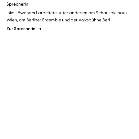
Sprecherin
Inka Löwendorf arbeitete unter anderem am Schauspielhaus
Wien, am Berliner Ensemble und der Volksbühne Berl ...
Zur Sprecherin
A. J. Betts
Florian Lukas
...
Tana French
Gerrit Schmidt-Foß
...
Die Unwahrscheinlichkeit
Geheimer Ort
von Liebe