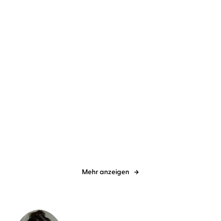
Sandy Hall
Simon Jäger
...
Anu Stohner
Friedbert Stohner
...
Klar ist es Liebe
Luna-Lila - Das
allergrößte Beste-F ...
Mehr anzeigen