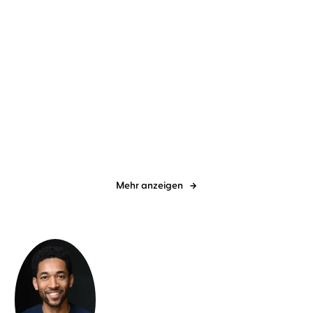
Kerstin Gier
Simona Pahl
Kerstin Gier
Simona Pahl
Silber – Das erste Buch
Silber – Das dritte Buch
der Träume
der Träume
Mehr anzeigen