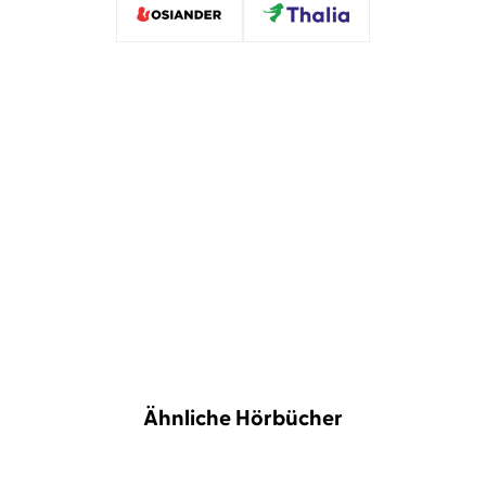
»Das spannende Hörbuch über Freundschaft
und Mut wird mit verteilten Rollen sehr gut
interpretiert.«
Jury der Hörbuchbestenliste 05/2025,
hr2 kultur, 30. April 2025
Ähnliche Hörbücher