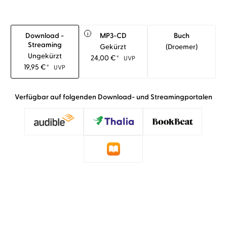
i
Download -
MP3-CD
Buch
Streaming
Gekürzt
(droemer)
Ungekürzt
24,00
€
*
UVP
19,95
€
*
UVP
Verfügbar auf folgenden Download- und Streamingportalen
»Dass Christoph Maria Herbst die Story liest,
raubt einem den Atem und auch die Sprache. Er