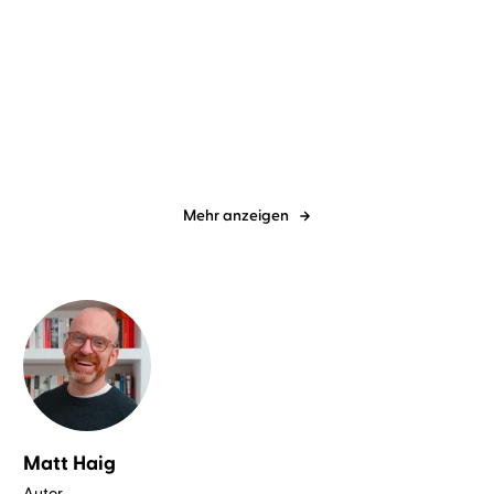
N. N.
Christoph Maria Herbst
Diverse
Christoph Maria Herbst
Das total gefälschte
BGB
Geheim-Tagebuc ...
Mehr anzeigen
Matt Haig
Autor