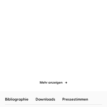
BESTSELLER
Matt Haig
Mark Waschke
Matt Haig
Leslie Malton
Der fürsorgliche Mr Cave
Die Unmöglichkeit des
Lebens
Mehr anzeigen
Bibliographie
Downloads
Pressestimmen