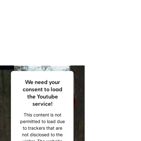
am Mikrofon macht die knapp acht Stunden
Spielzeit zu einem Genuss par excellence.«
Susann Fleischer,
literaturmarkt.info, 26. Juni 2026
We need your
consent to load
the Youtube
service!
This content is not
permitted to load due
to trackers that are
not disclosed to the