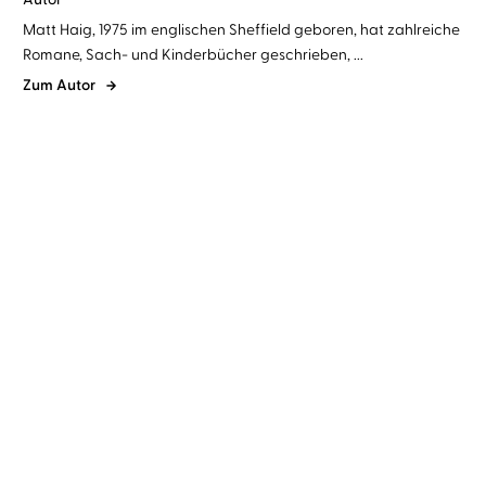
Matt Haig, 1975 im englischen Sheffield geboren, hat zahlreiche
Romane, Sach- und Kinderbücher geschrieben, ...
Zum Autor
BESTSELLER
Matt Haig
Annette Frier
Matt Haig
Andreas Neumann
Die
The Comfort Book -
Mitternachtsbibliothek
Gedanken, die mi ...