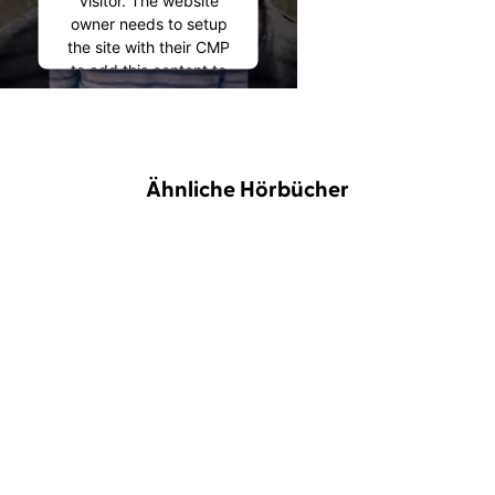
visitor. The website
owner needs to setup
the site with their CMP
to add this content to
the list of technologies
used.
Powered by
Usercentrics Consent
Ähnliche Hörbücher
Management
Platform
Hiyoko Kurisu
Saskia Haisch
...
J.R. Dawson
Rebecca Veil
...