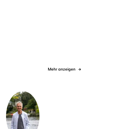
Prof. Dr. Andreas Michalsen
Julian
Bruno Preisendörfer
Julian
Mehne
Mehne
Mit Ernährung heilen
Als die Musik in
Deutschland spielt ...
Mehr anzeigen