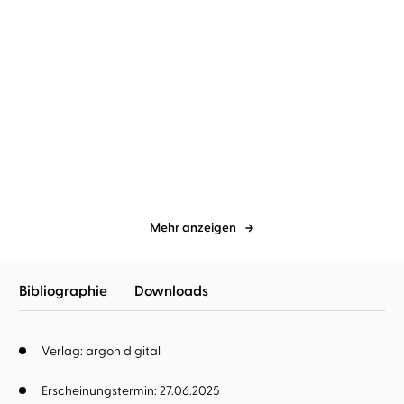
spicy moments by argon
Mona
spicy moments by argon
Luiz
Simoni
Caspers
Fatmas Geheimnis
Blow my Mind
Mehr anzeigen
Bibliographie
Downloads
Verlag: argon digital
Erscheinungstermin: 27.06.2025