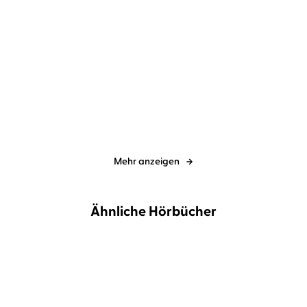
spicy moments by argon
Mona
spicy moments by argon
Mona
Simoni
...
Simoni
Unverhofftes
Three's a Party
Wiedersehen
Mehr anzeigen
Ähnliche Hörbücher