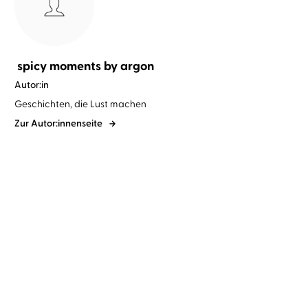
spicy moments by argon
Autor:in
Geschichten, die Lust machen
Zur Autor:innenseite
spicy moments by argon
Mona
spicy moments by argon
Mona
Simoni
Simoni