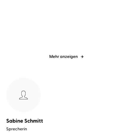
spicy moments by argon
Sabine
spicy moments by argon
Sara
Schmitt
Klapp
Die andere Frau
Mile High Club
Mehr anzeigen
Sabine Schmitt
Sprecherin