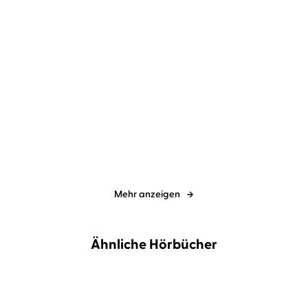
spicy moments by argon
Mona
spicy moments by argon
Mona
Simoni
...
Simoni
Unverhofftes
Three's a Party
Wiedersehen
Mehr anzeigen
Ähnliche Hörbücher