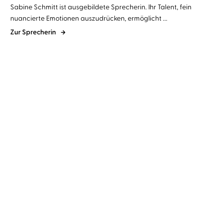
Sabine Schmitt ist ausgebildete Sprecherin. Ihr Talent, fein
nuancierte Emotionen auszudrücken, ermöglicht ...
Zur Sprecherin
spicy moments by argon
Sabine
spicy moments by argon
Mona
Schmitt
Simoni
...
Avec Plaisir
Spicy Moments