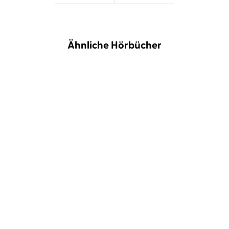
Ähnliche Hörbücher
Alain de Botton
Joachim
Dr. med. Pablo Hagemeyer
Schönfeld
Andreas Neumann
A Therapeutic Journey
Der Patient, der mit der
Stille spr ...